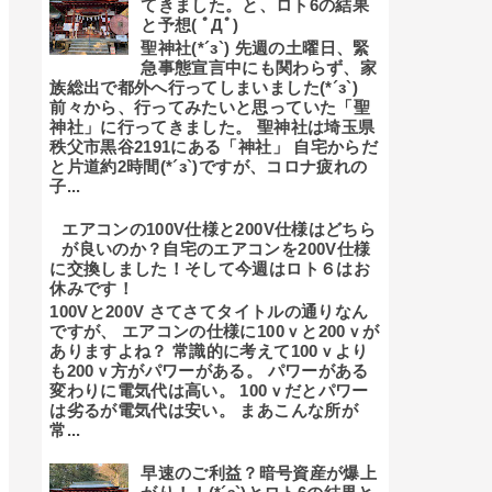
てきました。と、ロト6の結果
と予想( ﾟДﾟ)
聖神社(*´з`) 先週の土曜日、緊
急事態宣言中にも関わらず、家
族総出で都外へ行ってしまいました(*´з`)
前々から、行ってみたいと思っていた「聖
神社」に行ってきました。 聖神社は埼玉県
秩父市黒谷2191にある「神社」 自宅からだ
と片道約2時間(*´з`)ですが、コロナ疲れの
子...
エアコンの100V仕様と200V仕様はどちら
が良いのか？自宅のエアコンを200V仕様
に交換しました！そして今週はロト６はお
休みです！
100Vと200V さてさてタイトルの通りなん
ですが、 エアコンの仕様に100ｖと200ｖが
ありますよね？ 常識的に考えて100ｖより
も200ｖ方がパワーがある。 パワーがある
変わりに電気代は高い。 100ｖだとパワー
は劣るが電気代は安い。 まあこんな所が
常...
早速のご利益？暗号資産が爆上