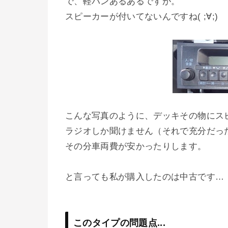
で、軽バンあるあるですが。
スピーカーが付いてないんですね( ;∀;)
こんな写真のように、デッキその物にス
ラジオしか聞けません（それで充分だったり
その分車両費が安かったりします。
と言っても私が購入したのは中古です…
このタイプの問題点...