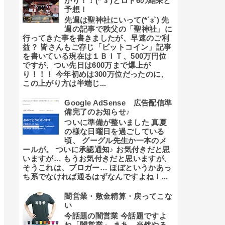
がり！！(*´з`)とロト6の結果と
予想！
先週は聖神社にいって(*´з`) 先
週の記事で秩父の「聖神社」に
行ってきた事を書きましたが、早速のご利
益？ 皆さんもご存じ「ビットコイン」記事
を書いている現在は１ＢＩＴ、500万円位
ですが、つい先日は600万まで爆上が
り！！！ 今年初めは300万位だったのに、
この上がり方は半端じ...
Google AdSense 広告配信準
備完了のお知らせ♪
ついに準備が整いました 真夏
の様な日曜日を過ごしている
頃、 グーグル先生か一本のメ
ールが。 ついに承認通知♪ お気付きだと思
いますが… もうお気付きだと思いますが、
そうこれは、ブロガー… ほぼというかあっ
ち系でなければ通るはずなんですよね！...
闇営業・敷金精算・戻ってこな
い
今話題の闇営業 今話題ですよ
ね「闇営業」 まあ、当然やる