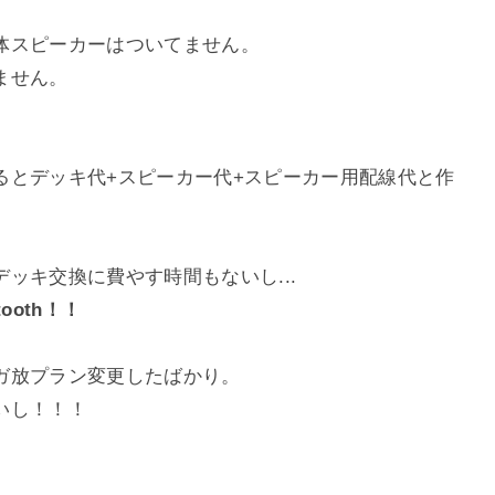
体スピーカーはついてません。
ません。
るとデッキ代+スピーカー代+スピーカー用配線代と作
ッキ交換に費やす時間もないし...
tooth！！
ガ放プラン変更したばかり。
いし！！！