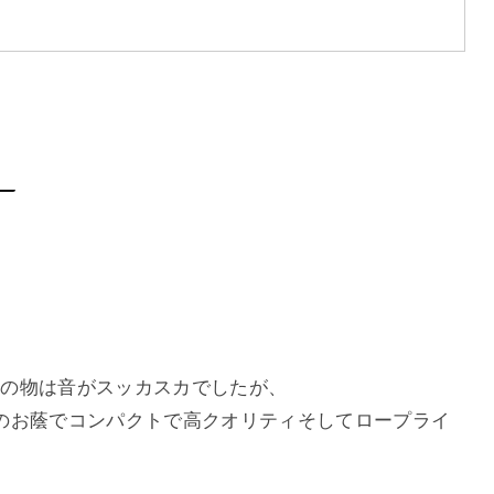
。
円位の物は音がスッカスカでしたが、
のお蔭でコンパクトで高クオリティそしてロープライ
。