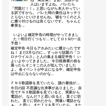
人はいますよね。 バレたら
「問題だ！！」と思いながら本人やってい
る訳ですから。 バレた時の責任はキッチリ
とらないといけませんね。 嘘をつくのと人
に擦り付けるのは良くないです。 ちゃんと
事実を...
いよいよ確定申告の時期がやってきまし
た！明日行くつもり…そしてロト6の一点
予想！
確定申告 今日もアホみたいに暖かったです
ね！ まだ2月なのに… すっかり話題の「コ
ロナウイルス」と人の集まる確定申告！ い
よいよやってきました。 今日税務署の前を
通ったらそこそこの人が並んでいました
よ。 各イベントが中止になる中、確定申告
は中止にならないのかな...
ＦＮＳ歌謡祭を見ていたら、謎の着信が…
今日の話 不思議な出来事がありました。 自
宅でＦＮＳ歌謡祭を見ていると、実家から
電話が。 なんだ？と思い出ると、直ぐに切
れた。 直ぐに切れたから、間違い電話かな
ぁ。 と思い、またＴＶを見ていたら。 また