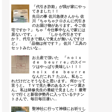
「代引き詐欺」が我が家にやっ
てきました！！
先日の事 佐川急便さんから 佐
川「ちゃちゃクロさんに代引き
のお届け物があります。今ご在
宅ですか？」 ちゃ「今仕事中なんで家には
居ないです。」 「しかも代引きです
か？、代引きで頼んで覚えが無いんですけ
ど」 「品物は何です？」 佐川「工具の
セットみたいな...
お土産で頂いた 「ｎｏｉｘ
ｄｅ ｂｅｕｒｒｅ」のスイー
ツはやっぱり美味しい！！！
ｎｏｉｘ ｄｅ ｂｅｕｒｒｅ
なんだこれ？ たぶん、私もこ
れだけだとそうなると思います。 何かって
言うと。 ＴＶで見た事のあるスイーツ屋さ
ん。 私は林修先生の番組で見ました！ 最寄
りで行くと新宿伊勢丹に入っているテナン
トさんで、毎日毎日凄い...
聖神社に行って神様にお祈りし