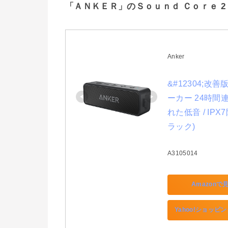
「ＡＮＫＥＲ」のＳｏｕｎｄ Ｃｏｒｅ 2
Anker
&#12304;改善版&#
ーカー 24時間
れた低音 / IP
ラック)
A3105014
Amazonで
Yahoo!ショッピ