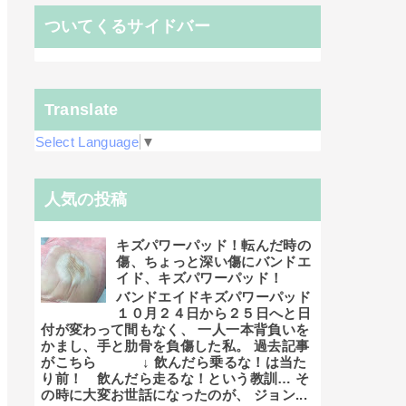
ついてくるサイドバー
Translate
Select Language
▼
人気の投稿
キズパワーパッド！転んだ時の
傷、ちょっと深い傷にバンドエ
イド、キズパワーパッド！
バンドエイドキズパワーパッド
１０月２４日から２５日へと日
付が変わって間もなく、 一人一本背負いを
かまし、手と肋骨を負傷した私。 過去記事
がこちら ↓ 飲んだら乗るな！は当た
り前！ 飲んだら走るな！という教訓… そ
の時に大変お世話になったのが、 ジョン...