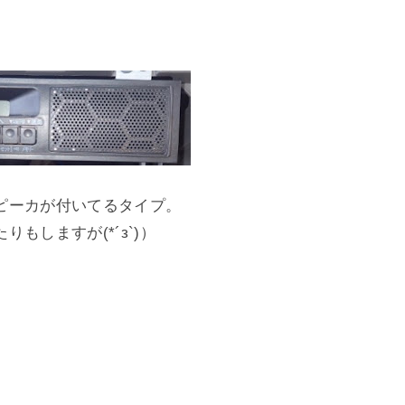
ピーカが付いてるタイプ。
もしますが(*´з`)）