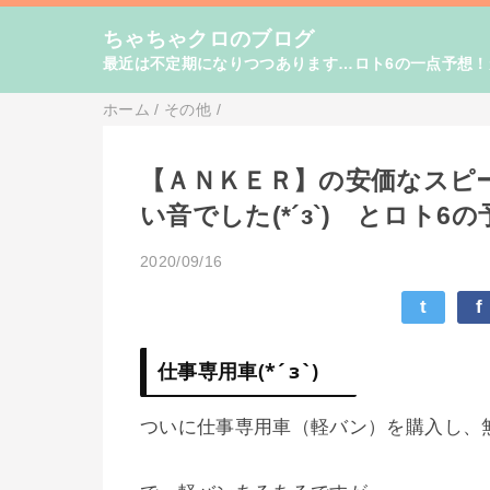
ちゃちゃクロのブログ
最近は不定期になりつつあります…ロト6の一点予想
ホーム
/
その他
/
【ＡＮＫＥＲ】の安価なスピ
い音でした(*´з`) とロト6
2020/09/16
t
f
仕事専用車(*´з`)
ついに仕事専用車（軽バン）を購入し、