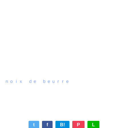
ｎｏｉｘ ｄｅ ｂｅｕｒｒｅ
t
f
B!
P
L