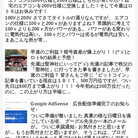
エアコンの100V仕様と200V仕様はどちらが良いのか？自
宅のエアコンを200V仕様に交換しました！そして今週はロ
ト６はお休みです！
100Vと200V さてさてタイトルの通りなんですが、 エアコ
ンの仕様に100ｖと200ｖがありますよね？ 常識的に考えて
100ｖよりも200ｖ方がパワーがある。 パワーがある変わり
に電気代は高い。 100ｖだとパワーは劣るが電気代は安い。
まあこんな所が常...
早速のご利益？暗号資産が爆上がり！！(*´з`)と
ロト6の結果と予想！
先週は聖神社にいって(*´з`) 先週の記事で秩父の
「聖神社」に行ってきた事を書きましたが、早
速のご利益？ 皆さんもご存じ「ビットコイン」
記事を書いている現在は１ＢＩＴ、500万円位ですが、つい
先日は600万まで爆上がり！！！ 今年初めは300万位だった
のに、この上がり方は半端じ...
Google AdSense 広告配信準備完了のお知ら
せ♪
ついに準備が整いました 真夏の様な日曜日を過
ごしている頃、 グーグル先生か一本のメール
が。 ついに承認通知♪ お気付きだと思います
が… もうお気付きだと思いますが、 そうこれは、ブロガ
ー… ほぼというかあっち系でなければ通るはずなんですよ