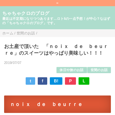
=
ちゃちゃクロのブログ
最近は不定期になりつつあります…ロト6の一点予想！が中心？なはず
の「ちゃちゃクロのブログ」です。
ホーム
/
世間のお話
/
お土産で頂いた 「ｎｏｉｘ ｄｅ ｂｅｕｒ
ｒｅ」のスイーツはやっぱり美味しい！！！
2019/07/07
休日や旅のお話
世間のお話
t
f
B!
P
L
ｎｏｉｘ ｄｅ ｂｅｕｒｒｅ