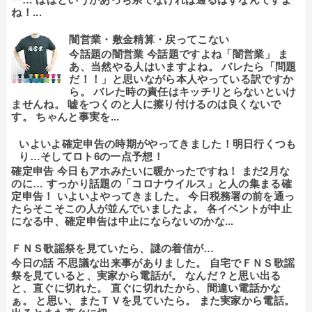
ね！...
闇営業・敷金精算・戻ってこない
今話題の闇営業 今話題ですよね「闇営業」 ま
あ、当然やる人はいますよね。 バレたら「問題
だ！！」と思いながら本人やっている訳ですか
ら。 バレた時の責任はキッチリとらないといけ
ませんね。 嘘をつくのと人に擦り付けるのは良くないで
す。 ちゃんと事実を...
いよいよ確定申告の時期がやってきました！明日行くつも
り…そしてロト6の一点予想！
確定申告 今日もアホみたいに暖かったですね！ まだ2月な
のに… すっかり話題の「コロナウイルス」と人の集まる確
定申告！ いよいよやってきました。 今日税務署の前を通っ
たらそこそこの人が並んでいましたよ。 各イベントが中止
になる中、確定申告は中止にならないのかな...
ＦＮＳ歌謡祭を見ていたら、謎の着信が…
今日の話 不思議な出来事がありました。 自宅でＦＮＳ歌謡
祭を見ていると、実家から電話が。 なんだ？と思い出る
と、直ぐに切れた。 直ぐに切れたから、間違い電話かな
ぁ。 と思い、またＴＶを見ていたら。 また実家から電話。