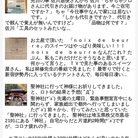
先日の事 佐川急便さんから 佐川「ちゃちゃクロ
さんに代引きのお届け物があります。今ご在宅
ですか？」 ちゃ「今仕事中なんで家には居ない
です。」 「しかも代引きですか？、代引き
で頼んで覚えが無いんですけど」 「品物は何です？」
佐川「工具のセットみたいな...
お土産で頂いた 「ｎｏｉｘ ｄｅ ｂｅｕｒ
ｒｅ」のスイーツはやっぱり美味しい！！！
ｎｏｉｘ ｄｅ ｂｅｕｒｒｅ なんだこれ？ た
ぶん、私もこれだけだとそうなると思います。
何かって言うと。 ＴＶで見た事のあるスイーツ
屋さん。 私は林修先生の番組で見ました！ 最寄りで行くと
新宿伊勢丹に入っているテナントさんで、毎日毎日凄い...
聖神社に行って神様にお祈りしてきました。
と、ロト6の結果と予想( ﾟДﾟ)
聖神社(*´з`) 先週の土曜日、緊急事態宣言中にも
関わらず、家族総出で都外へ行ってしまいまし
た(*´з`) 前々から、行ってみたいと思っていた
「聖神社」に行ってきました。 聖神社は埼玉県秩父市黒谷
2191にある「神社」 自宅からだと片道約2時間(*´з`)です
が、コロナ疲れの子...