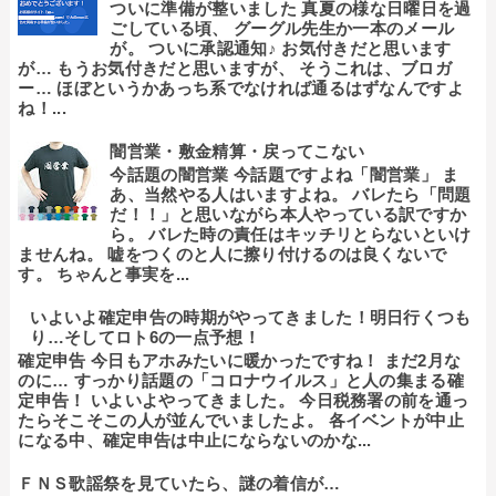
ついに準備が整いました 真夏の様な日曜日を過
ごしている頃、 グーグル先生か一本のメール
が。 ついに承認通知♪ お気付きだと思います
が… もうお気付きだと思いますが、 そうこれは、ブロガ
ー… ほぼというかあっち系でなければ通るはずなんですよ
ね！...
闇営業・敷金精算・戻ってこない
今話題の闇営業 今話題ですよね「闇営業」 ま
あ、当然やる人はいますよね。 バレたら「問題
だ！！」と思いながら本人やっている訳ですか
ら。 バレた時の責任はキッチリとらないといけ
ませんね。 嘘をつくのと人に擦り付けるのは良くないで
す。 ちゃんと事実を...
いよいよ確定申告の時期がやってきました！明日行くつも
り…そしてロト6の一点予想！
確定申告 今日もアホみたいに暖かったですね！ まだ2月な
のに… すっかり話題の「コロナウイルス」と人の集まる確
定申告！ いよいよやってきました。 今日税務署の前を通っ
たらそこそこの人が並んでいましたよ。 各イベントが中止
になる中、確定申告は中止にならないのかな...
ＦＮＳ歌謡祭を見ていたら、謎の着信が…