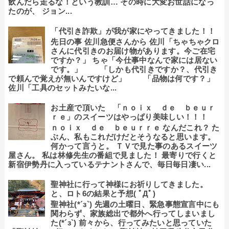
飲んだら走るな！という教訓… その時に大変お世話になっ
たのが、 ジョン...
「代引き詐欺」が我が家にやってきました！！
先日の事 佐川急便さんから 佐川「ちゃちゃクロ
さんに代引きのお届け物があります。今ご在宅
ですか？」 ちゃ「今仕事中なんで家には居ない
です。」 「しかも代引きですか？、代引き
で頼んで覚えが無いんですけど」 「品物は何です？」
佐川「工具のセットみたいな...
お土産で頂いた 「ｎｏｉｘ ｄｅ ｂｅｕｒ
ｒｅ」のスイーツはやっぱり美味しい！！！
ｎｏｉｘ ｄｅ ｂｅｕｒｒｅ なんだこれ？ た
ぶん、私もこれだけだとそうなると思います。
何かって言うと。 ＴＶで見た事のあるスイーツ
屋さん。 私は林修先生の番組で見ました！ 最寄りで行くと
新宿伊勢丹に入っているテナントさんで、毎日毎日凄い...
聖神社に行って神様にお祈りしてきました。
と、ロト6の結果と予想( ﾟДﾟ)
聖神社(*´з`) 先週の土曜日、緊急事態宣言中にも
関わらず、家族総出で都外へ行ってしまいまし
た(*´з`) 前々から、行ってみたいと思っていた