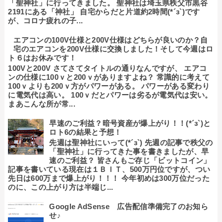
「聖神社」に行ってきました。 聖神社は埼玉県秩父市黒谷
2191にある「神社」 自宅からだと片道約2時間(*´з`)です
が、コロナ疲れの子...
エアコンの100V仕様と200V仕様はどちらが良いのか？自
宅のエアコンを200V仕様に交換しました！そして今週はロ
ト６はお休みです！
100Vと200V さてさてタイトルの通りなんですが、 エアコ
ンの仕様に100ｖと200ｖがありますよね？ 常識的に考えて
100ｖよりも200ｖ方がパワーがある。 パワーがある変わり
に電気代は高い。 100ｖだとパワーは劣るが電気代は安い。
まあこんな所が常...
早速のご利益？暗号資産が爆上がり！！(*´з`)と
ロト6の結果と予想！
先週は聖神社にいって(*´з`) 先週の記事で秩父の
「聖神社」に行ってきた事を書きましたが、早
速のご利益？ 皆さんもご存じ「ビットコイン」
記事を書いている現在は１ＢＩＴ、500万円位ですが、つい
先日は600万まで爆上がり！！！ 今年初めは300万位だった
のに、この上がり方は半端じ...
Google AdSense 広告配信準備完了のお知ら
せ♪