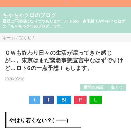
=
ちゃちゃクロのブログ
最近は不定期になりつつあります…ロト6の一点予想！が中心？なはず
の「ちゃちゃクロのブログ」です。
ホーム
/
宝くじ
/
ＧＷも終わり日々の生活が戻ってきた感じ
が…。東京はまだ緊急事態宣言中なはずですけ
ど…ロト6の一点予想！もします。
2020/05/16
世間のお話
宝くじ
t
f
B!
P
L
やはり若くない？( 一一)