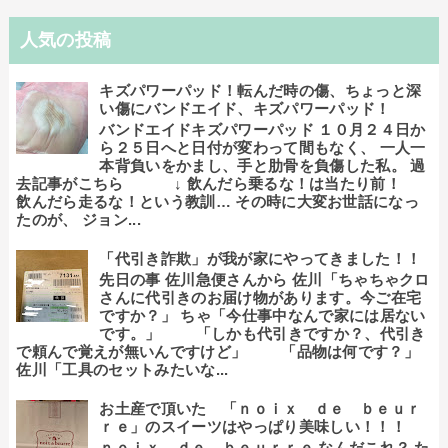
人気の投稿
キズパワーパッド！転んだ時の傷、ちょっと深
い傷にバンドエイド、キズパワーパッド！
バンドエイドキズパワーパッド １０月２４日か
ら２５日へと日付が変わって間もなく、 一人一
本背負いをかまし、手と肋骨を負傷した私。 過
去記事がこちら ↓ 飲んだら乗るな！は当たり前！
飲んだら走るな！という教訓… その時に大変お世話になっ
たのが、 ジョン...
「代引き詐欺」が我が家にやってきました！！
先日の事 佐川急便さんから 佐川「ちゃちゃクロ
さんに代引きのお届け物があります。今ご在宅
ですか？」 ちゃ「今仕事中なんで家には居ない
です。」 「しかも代引きですか？、代引き
で頼んで覚えが無いんですけど」 「品物は何です？」
佐川「工具のセットみたいな...
お土産で頂いた 「ｎｏｉｘ ｄｅ ｂｅｕｒ
ｒｅ」のスイーツはやっぱり美味しい！！！
ｎｏｉｘ ｄｅ ｂｅｕｒｒｅ なんだこれ？ た