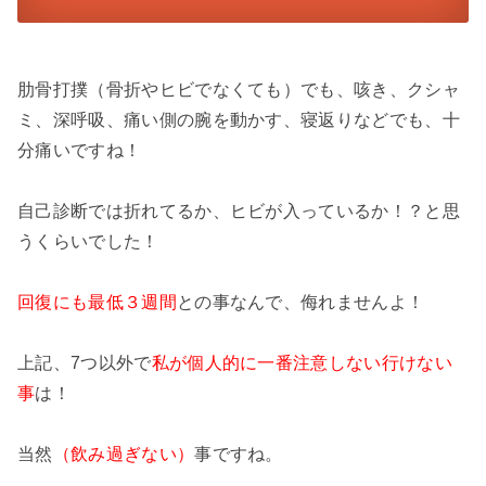
肋骨打撲（骨折やヒビでなくても）でも、咳き、クシャ
ミ、深呼吸、痛い側の腕を動かす、寝返りなどでも、十
分痛いですね！
自己診断では折れてるか、ヒビが入っているか！？と思
うくらいでした！
回復にも最低３週間
との事なんで、侮れませんよ！
上記、7つ以外で
私が個人的に
一番
注意しない行けない
事
は！
当然
（飲み過ぎない）
事ですね。