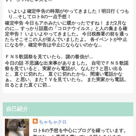
いよいよ確定申告の時期がやってきました！明日行くつも
り…そしてロト6の一点予想！
確定申告 今日もアホみたいに暖かったですね！ まだ2月な
のに… すっかり話題の「コロナウイルス」と人の集まる確
定申告！ いよいよやってきました。 今日税務署の前を通っ
たらそこそこの人が並んでいましたよ。 各イベントが中止
になる中、確定申告は中止にならないのかな...
ＦＮＳ歌謡祭を見ていたら、謎の着信が…
今日の話 不思議な出来事がありました。 自宅でＦＮＳ歌謡
祭を見ていると、実家から電話が。 なんだ？と思い出る
と、直ぐに切れた。 直ぐに切れたから、間違い電話かな
ぁ。 と思い、またＴＶを見ていたら。 また実家から電話。
出るとまた直ぐに切...
自己紹介
ちゃちゃクロ
ロト6の予想を中心にブログを綴っています。