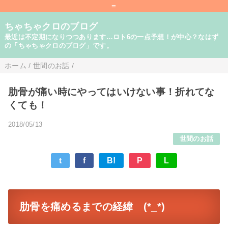
=
ちゃちゃクロのブログ
最近は不定期になりつつあります…ロト6の一点予想！が中心？なはず
の「ちゃちゃクロのブログ」です。
ホーム
/
世間のお話
/
肋骨が痛い時にやってはいけない事！折れてな
くても！
2018/05/13
世間のお話
t
f
B!
P
L
肋骨を痛めるまでの経緯 (*_*)