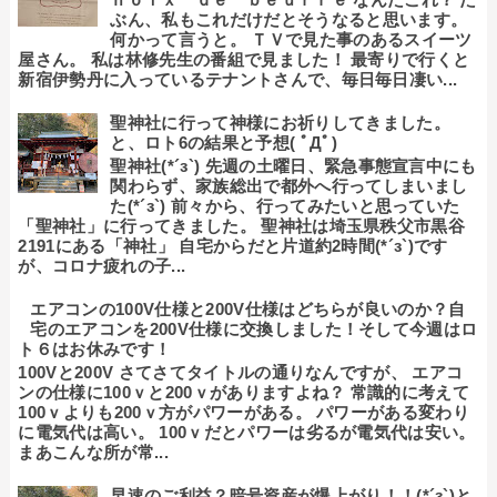
ぶん、私もこれだけだとそうなると思います。
何かって言うと。 ＴＶで見た事のあるスイーツ
屋さん。 私は林修先生の番組で見ました！ 最寄りで行くと
新宿伊勢丹に入っているテナントさんで、毎日毎日凄い...
聖神社に行って神様にお祈りしてきました。
と、ロト6の結果と予想( ﾟДﾟ)
聖神社(*´з`) 先週の土曜日、緊急事態宣言中にも
関わらず、家族総出で都外へ行ってしまいまし
た(*´з`) 前々から、行ってみたいと思っていた
「聖神社」に行ってきました。 聖神社は埼玉県秩父市黒谷
2191にある「神社」 自宅からだと片道約2時間(*´з`)です
が、コロナ疲れの子...
エアコンの100V仕様と200V仕様はどちらが良いのか？自
宅のエアコンを200V仕様に交換しました！そして今週はロ
ト６はお休みです！
100Vと200V さてさてタイトルの通りなんですが、 エアコ
ンの仕様に100ｖと200ｖがありますよね？ 常識的に考えて
100ｖよりも200ｖ方がパワーがある。 パワーがある変わり
に電気代は高い。 100ｖだとパワーは劣るが電気代は安い。
まあこんな所が常...
早速のご利益？暗号資産が爆上がり！！(*´з`)と