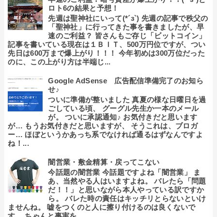
ロト6の結果と予想！
先週は聖神社にいって(*´з`) 先週の記事で秩父の
「聖神社」に行ってきた事を書きましたが、早
速のご利益？ 皆さんもご存じ「ビットコイン」
記事を書いている現在は１ＢＩＴ、500万円位ですが、つい
先日は600万まで爆上がり！！！ 今年初めは300万位だった
のに、この上がり方は半端じ...
Google AdSense 広告配信準備完了のお知ら
せ♪
ついに準備が整いました 真夏の様な日曜日を過
ごしている頃、 グーグル先生か一本のメール
が。 ついに承認通知♪ お気付きだと思います
が… もうお気付きだと思いますが、 そうこれは、ブロガ
ー… ほぼというかあっち系でなければ通るはずなんですよ
ね！...
闇営業・敷金精算・戻ってこない
今話題の闇営業 今話題ですよね「闇営業」 ま
あ、当然やる人はいますよね。 バレたら「問題
だ！！」と思いながら本人やっている訳ですか
ら。 バレた時の責任はキッチリとらないといけ
ませんね。 嘘をつくのと人に擦り付けるのは良くないで
す。 ちゃんと事実を...