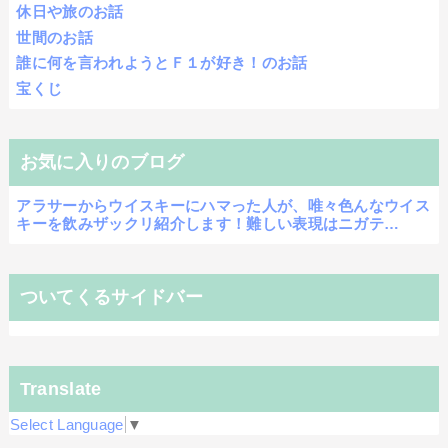
休日や旅のお話
世間のお話
誰に何を言われようとＦ１が好き！のお話
宝くじ
お気に入りのブログ
アラサーからウイスキーにハマった人が、唯々色んなウイス
キーを飲みザックリ紹介します！難しい表現はニガテ…
ついてくるサイドバー
Translate
Select Language
▼