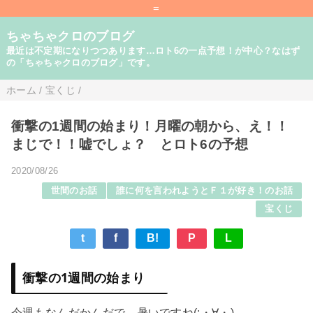
=
ちゃちゃクロのブログ
最近は不定期になりつつあります…ロト6の一点予想！が中心？なはず
の「ちゃちゃクロのブログ」です。
ホーム
/
宝くじ
/
衝撃の1週間の始まり！月曜の朝から、え！！
まじで！！嘘でしょ？ とロト6の予想
2020/08/26
世間のお話
誰に何を言われようとＦ１が好き！のお話
宝くじ
t
f
B!
P
L
衝撃の1週間の始まり
今週もなんだかんだで、暑いですね(;・∀・)