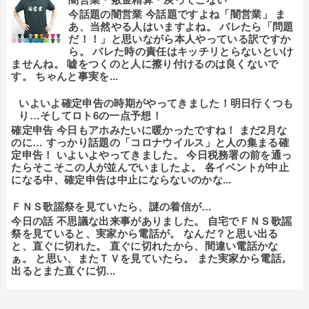
今話題の闇営業 今話題ですよね「闇営業」 ま
あ、当然やる人はいますよね。 バレたら「問題
だ！！」と思いながら本人やっている訳ですか
ら。 バレた時の責任はキッチリとらないといけ
ませんね。 嘘をつくのと人に擦り付けるのは良くないで
す。 ちゃんと事実を...
いよいよ確定申告の時期がやってきました！明日行くつも
り…そしてロト6の一点予想！
確定申告 今日もアホみたいに暖かったですね！ まだ2月な
のに… すっかり話題の「コロナウイルス」と人の集まる確
定申告！ いよいよやってきました。 今日税務署の前を通っ
たらそこそこの人が並んでいましたよ。 各イベントが中止
になる中、確定申告は中止にならないのかな...
ＦＮＳ歌謡祭を見ていたら、謎の着信が…
今日の話 不思議な出来事がありました。 自宅でＦＮＳ歌謡
祭を見ていると、実家から電話が。 なんだ？と思い出る
と、直ぐに切れた。 直ぐに切れたから、間違い電話かな
ぁ。 と思い、またＴＶを見ていたら。 また実家から電話。
出るとまた直ぐに切...