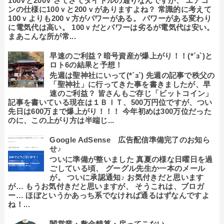
100Vと200V さてさてタイトルの通りなんですが、 エアコ
ンの仕様に100ｖと200ｖがありますよね？ 常識的に考えて
100ｖよりも200ｖ方がパワーがある。 パワーがある変わり
に電気代は高い。 100ｖだとパワーは劣るが電気代は安い。
まあこんな所が常...
早速のご利益？暗号資産が爆上がり！！(*´з`)と
ロト6の結果と予想！
先週は聖神社にいって(*´з`) 先週の記事で秩父の
「聖神社」に行ってきた事を書きましたが、早
速のご利益？ 皆さんもご存じ「ビットコイン」
記事を書いている現在は１ＢＩＴ、500万円位ですが、つい
先日は600万まで爆上がり！！！ 今年初めは300万位だった
のに、この上がり方は半端じ...
Google AdSense 広告配信準備完了のお知ら
せ♪
ついに準備が整いました 真夏の様な日曜日を過
ごしている頃、 グーグル先生か一本のメール
が。 ついに承認通知♪ お気付きだと思います
が… もうお気付きだと思いますが、 そうこれは、ブロガ
ー… ほぼというかあっち系でなければ通るはずなんですよ
ね！...
闇営業・敷金精算・戻ってこない