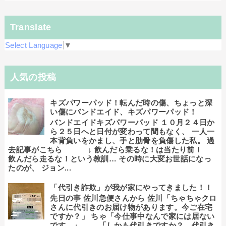
Translate
Select Language
▼
人気の投稿
キズパワーパッド！転んだ時の傷、ちょっと深
い傷にバンドエイド、キズパワーパッド！
バンドエイドキズパワーパッド １０月２４日か
ら２５日へと日付が変わって間もなく、 一人一
本背負いをかまし、手と肋骨を負傷した私。 過
去記事がこちら ↓ 飲んだら乗るな！は当たり前！
飲んだら走るな！という教訓… その時に大変お世話になっ
たのが、 ジョン...
「代引き詐欺」が我が家にやってきました！！
先日の事 佐川急便さんから 佐川「ちゃちゃクロ
さんに代引きのお届け物があります。今ご在宅
ですか？」 ちゃ「今仕事中なんで家には居ない
です。」 「しかも代引きですか？、代引き