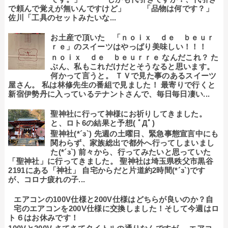
で頼んで覚えが無いんですけど」 「品物は何です？」
佐川「工具のセットみたいな...
お土産で頂いた 「ｎｏｉｘ ｄｅ ｂｅｕｒ
ｒｅ」のスイーツはやっぱり美味しい！！！
ｎｏｉｘ ｄｅ ｂｅｕｒｒｅ なんだこれ？ た
ぶん、私もこれだけだとそうなると思います。
何かって言うと。 ＴＶで見た事のあるスイーツ
屋さん。 私は林修先生の番組で見ました！ 最寄りで行くと
新宿伊勢丹に入っているテナントさんで、毎日毎日凄い...
聖神社に行って神様にお祈りしてきました。
と、ロト6の結果と予想( ﾟДﾟ)
聖神社(*´з`) 先週の土曜日、緊急事態宣言中にも
関わらず、家族総出で都外へ行ってしまいまし
た(*´з`) 前々から、行ってみたいと思っていた
「聖神社」に行ってきました。 聖神社は埼玉県秩父市黒谷
2191にある「神社」 自宅からだと片道約2時間(*´з`)です
が、コロナ疲れの子...
エアコンの100V仕様と200V仕様はどちらが良いのか？自
宅のエアコンを200V仕様に交換しました！そして今週はロ
ト６はお休みです！