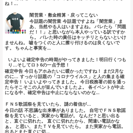
ね！...
闇営業・敷金精算・戻ってこない
今話題の闇営業 今話題ですよね「闇営業」 ま
あ、当然やる人はいますよね。 バレたら「問題
だ！！」と思いながら本人やっている訳ですか
ら。 バレた時の責任はキッチリとらないといけ
ませんね。 嘘をつくのと人に擦り付けるのは良くないで
す。 ちゃんと事実を...
いよいよ確定申告の時期がやってきました！明日行くつも
り…そしてロト6の一点予想！
確定申告 今日もアホみたいに暖かったですね！ まだ2月な
のに… すっかり話題の「コロナウイルス」と人の集まる確
定申告！ いよいよやってきました。 今日税務署の前を通っ
たらそこそこの人が並んでいましたよ。 各イベントが中止
になる中、確定申告は中止にならないのかな...
ＦＮＳ歌謡祭を見ていたら、謎の着信が…
今日の話 不思議な出来事がありました。 自宅でＦＮＳ歌謡
祭を見ていると、実家から電話が。 なんだ？と思い出る
と、直ぐに切れた。 直ぐに切れたから、間違い電話かな
ぁ。 と思い、またＴＶを見ていたら。 また実家から電話。
出るとまた直ぐに切...