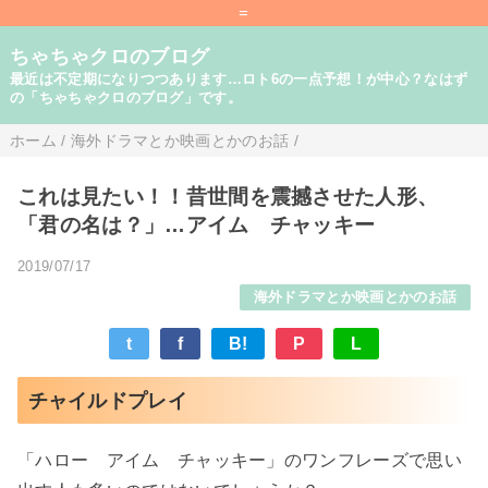
=
ちゃちゃクロのブログ
最近は不定期になりつつあります…ロト6の一点予想！が中心？なはず
の「ちゃちゃクロのブログ」です。
ホーム
/
海外ドラマとか映画とかのお話
/
これは見たい！！昔世間を震撼させた人形、
「君の名は？」…アイム チャッキー
2019/07/17
海外ドラマとか映画とかのお話
t
f
B!
P
L
チャイルドプレイ
「ハロー アイム チャッキー」のワンフレーズで思い