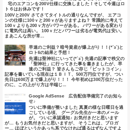
宅のエアコンを200V仕様に交換しました！そして今週はロ
ト６はお休みです！
100Vと200V さてさてタイトルの通りなんですが、 エアコ
ンの仕様に100ｖと200ｖがありますよね？ 常識的に考えて
100ｖよりも200ｖ方がパワーがある。 パワーがある変わり
に電気代は高い。 100ｖだとパワーは劣るが電気代は安い。
まあこんな所が常...
早速のご利益？暗号資産が爆上がり！！(*´з`)と
ロト6の結果と予想！
先週は聖神社にいって(*´з`) 先週の記事で秩父の
「聖神社」に行ってきた事を書きましたが、早
速のご利益？ 皆さんもご存じ「ビットコイン」
記事を書いている現在は１ＢＩＴ、500万円位ですが、つい
先日は600万まで爆上がり！！！ 今年初めは300万位だった
のに、この上がり方は半端じ...
Google AdSense 広告配信準備完了のお知ら
せ♪
ついに準備が整いました 真夏の様な日曜日を過
ごしている頃、 グーグル先生か一本のメール
が。 ついに承認通知♪ お気付きだと思います
が… もうお気付きだと思いますが、 そうこれは、ブロガ
ー… ほぼというかあっち系でなければ通るはずなんですよ