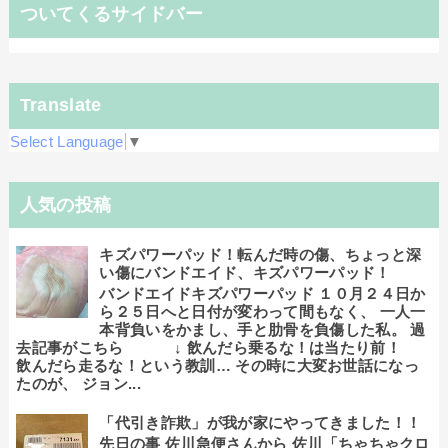
ついてくるサイドバー
Translate
Select Language
▼
人気の投稿
キズパワーパッド！転んだ時の傷、ちょっと深
い傷にバンドエイド、キズパワーパッド！
バンドエイドキズパワーパッド １０月２４日か
ら２５日へと日付が変わって間もなく、 一人一
本背負いをかまし、手と肋骨を負傷した私。 過
去記事がこちら ↓ 飲んだら乗るな！は当たり前！
飲んだら走るな！という教訓… その時に大変お世話になっ
たのが、 ジョン...
「代引き詐欺」が我が家にやってきました！！
先日の事 佐川急便さんから 佐川「ちゃちゃクロ