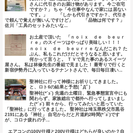
さんに代引きのお届け物があります。今ご在宅
ですか？」 ちゃ「今仕事中なんで家には居ない
です。」 「しかも代引きですか？、代引き
で頼んで覚えが無いんですけど」 「品物は何です？」
佐川「工具のセットみたいな...
お土産で頂いた 「ｎｏｉｘ ｄｅ ｂｅｕｒ
ｒｅ」のスイーツはやっぱり美味しい！！！
ｎｏｉｘ ｄｅ ｂｅｕｒｒｅ なんだこれ？ た
ぶん、私もこれだけだとそうなると思います。
何かって言うと。 ＴＶで見た事のあるスイーツ
屋さん。 私は林修先生の番組で見ました！ 最寄りで行くと
新宿伊勢丹に入っているテナントさんで、毎日毎日凄い...
聖神社に行って神様にお祈りしてきました。
と、ロト6の結果と予想( ﾟДﾟ)
聖神社(*´з`) 先週の土曜日、緊急事態宣言中にも
関わらず、家族総出で都外へ行ってしまいまし
た(*´з`) 前々から、行ってみたいと思っていた
「聖神社」に行ってきました。 聖神社は埼玉県秩父市黒谷
2191にある「神社」 自宅からだと片道約2時間(*´з`)です
が、コロナ疲れの子...
エアコンの100V仕様と200V仕様はどちらが良いのか？自