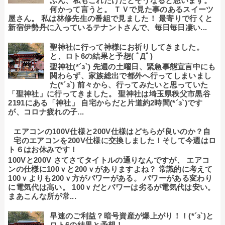
ぶん、私もこれだけだとそうなると思います。
何かって言うと。 ＴＶで見た事のあるスイーツ
屋さん。 私は林修先生の番組で見ました！ 最寄りで行くと
新宿伊勢丹に入っているテナントさんで、毎日毎日凄い...
聖神社に行って神様にお祈りしてきました。
と、ロト6の結果と予想( ﾟДﾟ)
聖神社(*´з`) 先週の土曜日、緊急事態宣言中にも
関わらず、家族総出で都外へ行ってしまいまし
た(*´з`) 前々から、行ってみたいと思っていた
「聖神社」に行ってきました。 聖神社は埼玉県秩父市黒谷
2191にある「神社」 自宅からだと片道約2時間(*´з`)です
が、コロナ疲れの子...
エアコンの100V仕様と200V仕様はどちらが良いのか？自
宅のエアコンを200V仕様に交換しました！そして今週はロ
ト６はお休みです！
100Vと200V さてさてタイトルの通りなんですが、 エアコ
ンの仕様に100ｖと200ｖがありますよね？ 常識的に考えて
100ｖよりも200ｖ方がパワーがある。 パワーがある変わり
に電気代は高い。 100ｖだとパワーは劣るが電気代は安い。
まあこんな所が常...
早速のご利益？暗号資産が爆上がり！！(*´з`)と
ロト6の結果と予想！