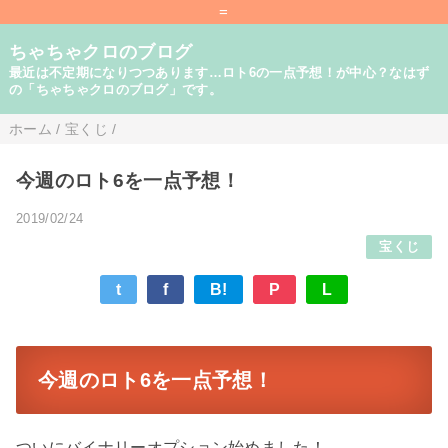
=
ちゃちゃクロのブログ
最近は不定期になりつつあります…ロト6の一点予想！が中心？なはず
の「ちゃちゃクロのブログ」です。
ホーム
/
宝くじ
/
今週のロト6を一点予想！
2019/02/24
宝くじ
t
f
B!
P
L
今週のロト6を一点予想！
ついにバイナリーオプション始めました！