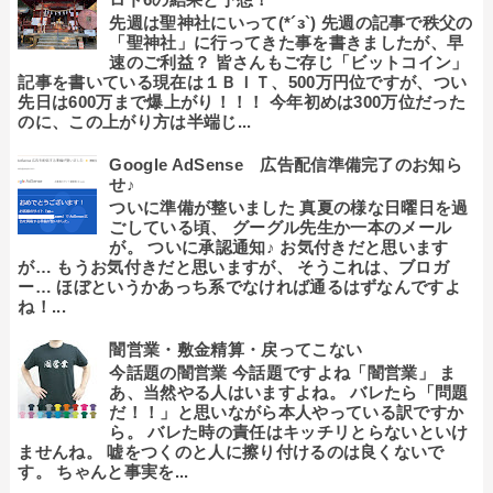
先週は聖神社にいって(*´з`) 先週の記事で秩父の
「聖神社」に行ってきた事を書きましたが、早
速のご利益？ 皆さんもご存じ「ビットコイン」
記事を書いている現在は１ＢＩＴ、500万円位ですが、つい
先日は600万まで爆上がり！！！ 今年初めは300万位だった
のに、この上がり方は半端じ...
Google AdSense 広告配信準備完了のお知ら
せ♪
ついに準備が整いました 真夏の様な日曜日を過
ごしている頃、 グーグル先生か一本のメール
が。 ついに承認通知♪ お気付きだと思います
が… もうお気付きだと思いますが、 そうこれは、ブロガ
ー… ほぼというかあっち系でなければ通るはずなんですよ
ね！...
闇営業・敷金精算・戻ってこない
今話題の闇営業 今話題ですよね「闇営業」 ま
あ、当然やる人はいますよね。 バレたら「問題
だ！！」と思いながら本人やっている訳ですか
ら。 バレた時の責任はキッチリとらないといけ
ませんね。 嘘をつくのと人に擦り付けるのは良くないで
す。 ちゃんと事実を...