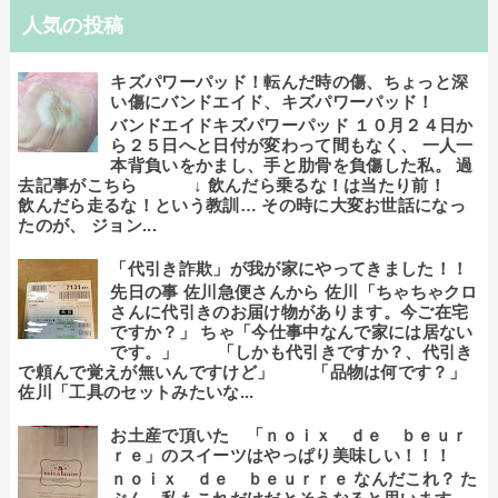
人気の投稿
キズパワーパッド！転んだ時の傷、ちょっと深
い傷にバンドエイド、キズパワーパッド！
バンドエイドキズパワーパッド １０月２４日か
ら２５日へと日付が変わって間もなく、 一人一
本背負いをかまし、手と肋骨を負傷した私。 過
去記事がこちら ↓ 飲んだら乗るな！は当たり前！
飲んだら走るな！という教訓… その時に大変お世話になっ
たのが、 ジョン...
「代引き詐欺」が我が家にやってきました！！
先日の事 佐川急便さんから 佐川「ちゃちゃクロ
さんに代引きのお届け物があります。今ご在宅
ですか？」 ちゃ「今仕事中なんで家には居ない
です。」 「しかも代引きですか？、代引き
で頼んで覚えが無いんですけど」 「品物は何です？」
佐川「工具のセットみたいな...
お土産で頂いた 「ｎｏｉｘ ｄｅ ｂｅｕｒ
ｒｅ」のスイーツはやっぱり美味しい！！！
ｎｏｉｘ ｄｅ ｂｅｕｒｒｅ なんだこれ？ た