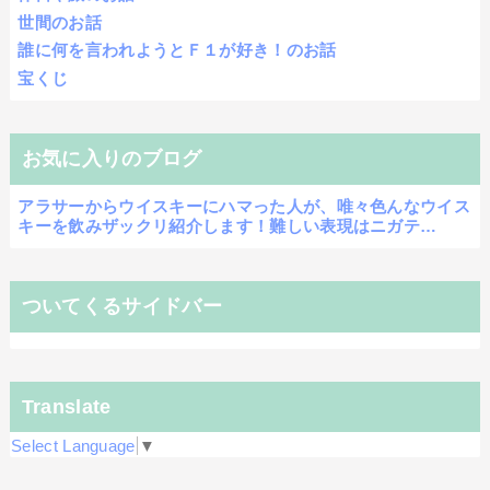
世間のお話
誰に何を言われようとＦ１が好き！のお話
宝くじ
お気に入りのブログ
アラサーからウイスキーにハマった人が、唯々色んなウイス
キーを飲みザックリ紹介します！難しい表現はニガテ…
ついてくるサイドバー
Translate
Select Language
▼