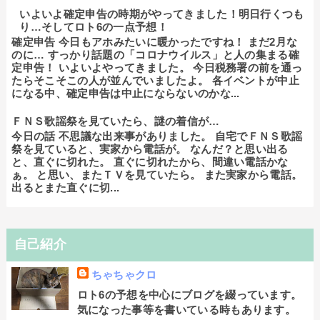
いよいよ確定申告の時期がやってきました！明日行くつも
り…そしてロト6の一点予想！
確定申告 今日もアホみたいに暖かったですね！ まだ2月な
のに… すっかり話題の「コロナウイルス」と人の集まる確
定申告！ いよいよやってきました。 今日税務署の前を通っ
たらそこそこの人が並んでいましたよ。 各イベントが中止
になる中、確定申告は中止にならないのかな...
ＦＮＳ歌謡祭を見ていたら、謎の着信が…
今日の話 不思議な出来事がありました。 自宅でＦＮＳ歌謡
祭を見ていると、実家から電話が。 なんだ？と思い出る
と、直ぐに切れた。 直ぐに切れたから、間違い電話かな
ぁ。 と思い、またＴＶを見ていたら。 また実家から電話。
出るとまた直ぐに切...
自己紹介
ちゃちゃクロ
ロト6の予想を中心にブログを綴っています。
気になった事等を書いている時もあります。