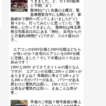
てきました。と、ロト6の結果
と予想( ﾟДﾟ)
聖神社(*´з`) 先週の土曜日、緊
急事態宣言中にも関わらず、家
族総出で都外へ行ってしまいました(*´з`)
前々から、行ってみたいと思っていた「聖
神社」に行ってきました。 聖神社は埼玉県
秩父市黒谷2191にある「神社」 自宅からだ
と片道約2時間(*´з`)ですが、コロナ疲れの
子...
エアコンの100V仕様と200V仕様はどちら
が良いのか？自宅のエアコンを200V仕様
に交換しました！そして今週はロト６はお
休みです！
100Vと200V さてさてタイトルの通りなん
ですが、 エアコンの仕様に100ｖと200ｖが
ありますよね？ 常識的に考えて100ｖより
も200ｖ方がパワーがある。 パワーがある
変わりに電気代は高い。 100ｖだとパワー
は劣るが電気代は安い。 まあこんな所が
常...
早速のご利益？暗号資産が爆上