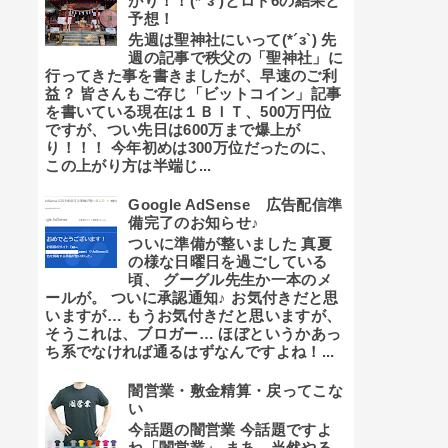
がり！！(*´з`)とロト6の結果と
予想！
先週は聖神社にいって(*´з`) 先
週の記事で秩父の「聖神社」に
行ってきた事を書きましたが、早速のご利
益？ 皆さんもご存じ「ビットコイン」記事
を書いている現在は１ＢＩＴ、500万円位
ですが、つい先日は600万まで爆上が
り！！！ 今年初めは300万位だったのに、
この上がり方は半端じ...
Google AdSense 広告配信準
備完了のお知らせ♪
ついに準備が整いました 真夏
の様な日曜日を過ごしている
頃、 グーグル先生か一本のメ
ールが。 ついに承認通知♪ お気付きだと思
いますが… もうお気付きだと思いますが、
そうこれは、ブロガー… ほぼというかあっ
ち系でなければ通るはずなんですよね！...
闇営業・敷金精算・戻ってこな
い
今話題の闇営業 今話題ですよ
ね「闇営業」 まあ、当然やる