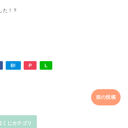
した！？
B!
P
L
前の投稿
宝くじカテゴリ