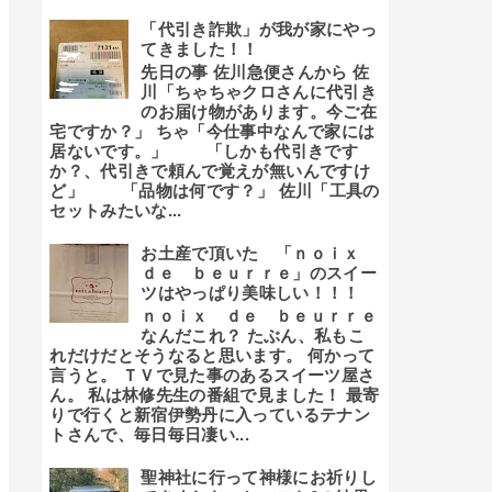
「代引き詐欺」が我が家にやっ
てきました！！
先日の事 佐川急便さんから 佐
川「ちゃちゃクロさんに代引き
のお届け物があります。今ご在
宅ですか？」 ちゃ「今仕事中なんで家には
居ないです。」 「しかも代引きです
か？、代引きで頼んで覚えが無いんですけ
ど」 「品物は何です？」 佐川「工具の
セットみたいな...
お土産で頂いた 「ｎｏｉｘ
ｄｅ ｂｅｕｒｒｅ」のスイー
ツはやっぱり美味しい！！！
ｎｏｉｘ ｄｅ ｂｅｕｒｒｅ
なんだこれ？ たぶん、私もこ
れだけだとそうなると思います。 何かって
言うと。 ＴＶで見た事のあるスイーツ屋さ
ん。 私は林修先生の番組で見ました！ 最寄
りで行くと新宿伊勢丹に入っているテナン
トさんで、毎日毎日凄い...
聖神社に行って神様にお祈りし