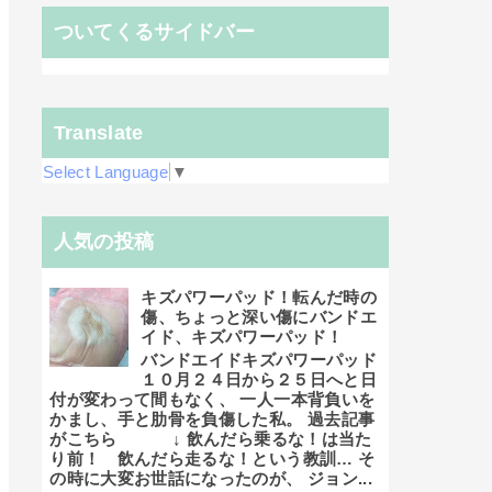
ついてくるサイドバー
Translate
Select Language
▼
人気の投稿
キズパワーパッド！転んだ時の
傷、ちょっと深い傷にバンドエ
イド、キズパワーパッド！
バンドエイドキズパワーパッド
１０月２４日から２５日へと日
付が変わって間もなく、 一人一本背負いを
かまし、手と肋骨を負傷した私。 過去記事
がこちら ↓ 飲んだら乗るな！は当た
り前！ 飲んだら走るな！という教訓… そ
の時に大変お世話になったのが、 ジョン...