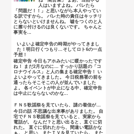
人はいますよね。 バレたら
「問題だ！！」と思いながら本人やってい
る訳ですから。 バレた時の責任はキッチリ
とらないといけませんね。 嘘をつくのと人
に擦り付けるのは良くないです。 ちゃんと
事実を...
いよいよ確定申告の時期がやってきまし
た！明日行くつもり…そしてロト6の一点
予想！
確定申告 今日もアホみたいに暖かったです
ね！ まだ2月なのに… すっかり話題の「コ
ロナウイルス」と人の集まる確定申告！ い
よいよやってきました。 今日税務署の前を
通ったらそこそこの人が並んでいました
よ。 各イベントが中止になる中、確定申告
は中止にならないのかな...
ＦＮＳ歌謡祭を見ていたら、謎の着信が…
今日の話 不思議な出来事がありました。 自
宅でＦＮＳ歌謡祭を見ていると、実家から
電話が。 なんだ？と思い出ると、直ぐに切
れた。 直ぐに切れたから、間違い電話かな
ぁ。 と思い、またＴＶを見ていたら。 また