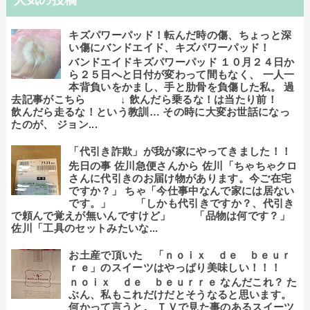
キズパワーパッド！転んだ時の傷、ちょっと深
い傷にバンドエイド、キズパワーパッド！
バンドエイドキズパワーパッド １０月２４日か
ら２５日へと日付が変わって間もなく、 一人一
本背負いをかまし、手と肋骨を負傷した私。 過
去記事がこちら ↓ 飲んだら乗るな！は当たり前！
飲んだら走るな！という教訓… その時に大変お世話になっ
たのが、 ジョン...
「代引き詐欺」が我が家にやってきました！！
先日の事 佐川急便さんから 佐川「ちゃちゃクロ
さんに代引きのお届け物があります。今ご在宅
ですか？」 ちゃ「今仕事中なんで家には居ない
です。」 「しかも代引きですか？、代引き
で頼んで覚えが無いんですけど」 「品物は何です？」
佐川「工具のセットみたいな...
お土産で頂いた 「ｎｏｉｘ ｄｅ ｂｅｕｒ
ｒｅ」のスイーツはやっぱり美味しい！！！
ｎｏｉｘ ｄｅ ｂｅｕｒｒｅ なんだこれ？ た
ぶん、私もこれだけだとそうなると思います。
何かって言うと。 ＴＶで見た事のあるスイーツ