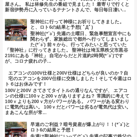
屋さん。 私は林修先生の番組で見ました！ 最寄りで行くと
新宿伊勢丹に入っているテナントさんで、毎日毎日凄い...
聖神社に行って神様にお祈りしてきました。
と、ロト6の結果と予想( ﾟДﾟ)
聖神社(*´з`) 先週の土曜日、緊急事態宣言中にも
関わらず、家族総出で都外へ行ってしまいまし
た(*´з`) 前々から、行ってみたいと思っていた
「聖神社」に行ってきました。 聖神社は埼玉県秩父市黒谷
2191にある「神社」 自宅からだと片道約2時間(*´з`)です
が、コロナ疲れの子...
エアコンの100V仕様と200V仕様はどちらが良いのか？自
宅のエアコンを200V仕様に交換しました！そして今週はロ
ト６はお休みです！
100Vと200V さてさてタイトルの通りなんですが、 エアコ
ンの仕様に100ｖと200ｖがありますよね？ 常識的に考えて
100ｖよりも200ｖ方がパワーがある。 パワーがある変わり
に電気代は高い。 100ｖだとパワーは劣るが電気代は安い。
まあこんな所が常...
早速のご利益？暗号資産が爆上がり！！(*´з`)と
ロト6の結果と予想！
先週は聖神社にいって(*´з`) 先週の記事で秩父の