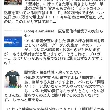
「聖神社」に行ってきた事を書きましたが、早
速のご利益？ 皆さんもご存じ「ビットコイン」
記事を書いている現在は１ＢＩＴ、500万円位ですが、つい
先日は600万まで爆上がり！！！ 今年初めは300万位だった
のに、この上がり方は半端じ...
Google AdSense 広告配信準備完了のお知ら
せ♪
ついに準備が整いました 真夏の様な日曜日を過
ごしている頃、 グーグル先生か一本のメール
が。 ついに承認通知♪ お気付きだと思います
が… もうお気付きだと思いますが、 そうこれは、ブロガ
ー… ほぼというかあっち系でなければ通るはずなんですよ
ね！...
闇営業・敷金精算・戻ってこない
今話題の闇営業 今話題ですよね「闇営業」 ま
あ、当然やる人はいますよね。 バレたら「問題
だ！！」と思いながら本人やっている訳ですか
ら。 バレた時の責任はキッチリとらないといけ
ませんね。 嘘をつくのと人に擦り付けるのは良くないで
す。 ちゃんと事実を...
いよいよ確定申告の時期がやってきました！明日行くつも