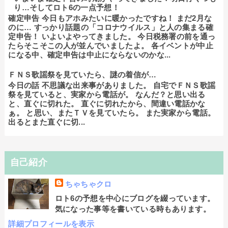
り…そしてロト6の一点予想！
確定申告 今日もアホみたいに暖かったですね！ まだ2月な
のに… すっかり話題の「コロナウイルス」と人の集まる確
定申告！ いよいよやってきました。 今日税務署の前を通っ
たらそこそこの人が並んでいましたよ。 各イベントが中止
になる中、確定申告は中止にならないのかな...
ＦＮＳ歌謡祭を見ていたら、謎の着信が…
今日の話 不思議な出来事がありました。 自宅でＦＮＳ歌謡
祭を見ていると、実家から電話が。 なんだ？と思い出る
と、直ぐに切れた。 直ぐに切れたから、間違い電話かな
ぁ。 と思い、またＴＶを見ていたら。 また実家から電話。
出るとまた直ぐに切...
自己紹介
ちゃちゃクロ
ロト6の予想を中心にブログを綴っています。
気になった事等を書いている時もあります。
詳細プロフィールを表示