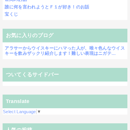
誰に何を言われようとＦ１が好き！のお話
宝くじ
お気に入りのブログ
アラサーからウイスキーにハマった人が、唯々色んなウイス
キーを飲みザックリ紹介します！難しい表現はニガテ…
ついてくるサイドバー
Translate
Select Language
▼
人気の投稿