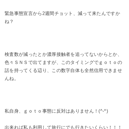
緊急事態宣言から2週間チョット、減って来たんですか
ね？
検査数が減ったとか濃厚接触者を追ってないからとか、
色々ＳＮＳで出てますが、このタイミングでｇｏｔｏの
話を持ってくる辺り、この数字自体も全然信用できませ
んね。
私自身、ｇｏｔｏ事態に反対はありません！(^-^)
出来れば私も利用して旅行にでも行きたいくらい！！！