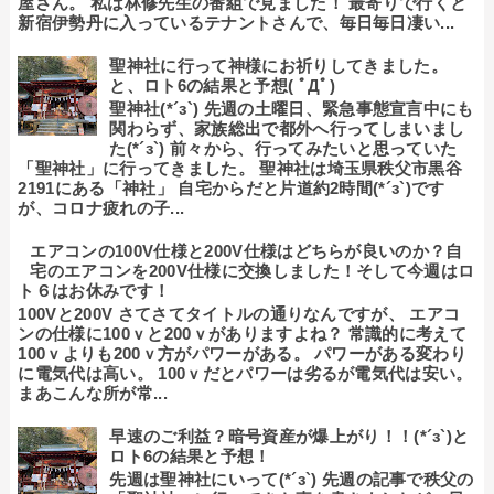
屋さん。 私は林修先生の番組で見ました！ 最寄りで行くと
新宿伊勢丹に入っているテナントさんで、毎日毎日凄い...
聖神社に行って神様にお祈りしてきました。
と、ロト6の結果と予想( ﾟДﾟ)
聖神社(*´з`) 先週の土曜日、緊急事態宣言中にも
関わらず、家族総出で都外へ行ってしまいまし
た(*´з`) 前々から、行ってみたいと思っていた
「聖神社」に行ってきました。 聖神社は埼玉県秩父市黒谷
2191にある「神社」 自宅からだと片道約2時間(*´з`)です
が、コロナ疲れの子...
エアコンの100V仕様と200V仕様はどちらが良いのか？自
宅のエアコンを200V仕様に交換しました！そして今週はロ
ト６はお休みです！
100Vと200V さてさてタイトルの通りなんですが、 エアコ
ンの仕様に100ｖと200ｖがありますよね？ 常識的に考えて
100ｖよりも200ｖ方がパワーがある。 パワーがある変わり
に電気代は高い。 100ｖだとパワーは劣るが電気代は安い。
まあこんな所が常...
早速のご利益？暗号資産が爆上がり！！(*´з`)と
ロト6の結果と予想！
先週は聖神社にいって(*´з`) 先週の記事で秩父の