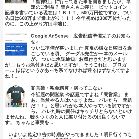
「聖神社」に行ってきた事を書きましたが、早
速のご利益？ 皆さんもご存じ「ビットコイン」
記事を書いている現在は１ＢＩＴ、500万円位ですが、つい
先日は600万まで爆上がり！！！ 今年初めは300万位だった
のに、この上がり方は半端じ...
Google AdSense 広告配信準備完了のお知ら
せ♪
ついに準備が整いました 真夏の様な日曜日を過
ごしている頃、 グーグル先生か一本のメール
が。 ついに承認通知♪ お気付きだと思います
が… もうお気付きだと思いますが、 そうこれは、ブロガ
ー… ほぼというかあっち系でなければ通るはずなんですよ
ね！...
闇営業・敷金精算・戻ってこない
今話題の闇営業 今話題ですよね「闇営業」 ま
あ、当然やる人はいますよね。 バレたら「問題
だ！！」と思いながら本人やっている訳ですか
ら。 バレた時の責任はキッチリとらないといけ
ませんね。 嘘をつくのと人に擦り付けるのは良くないで
す。 ちゃんと事実を...
いよいよ確定申告の時期がやってきました！明日行くつも