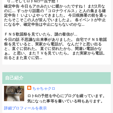
り…そしてロト6の一点予想！
確定申告 今日もアホみたいに暖かったですね！ まだ2月な
のに… すっかり話題の「コロナウイルス」と人の集まる確
定申告！ いよいよやってきました。 今日税務署の前を通っ
たらそこそこの人が並んでいましたよ。 各イベントが中止
になる中、確定申告は中止にならないのかな...
ＦＮＳ歌謡祭を見ていたら、謎の着信が…
今日の話 不思議な出来事がありました。 自宅でＦＮＳ歌謡
祭を見ていると、実家から電話が。 なんだ？と思い出る
と、直ぐに切れた。 直ぐに切れたから、間違い電話かな
ぁ。 と思い、またＴＶを見ていたら。 また実家から電話。
出るとまた直ぐに切...
自己紹介
ちゃちゃクロ
ロト6の予想を中心にブログを綴っています。
気になった事等を書いている時もあります。
詳細プロフィールを表示