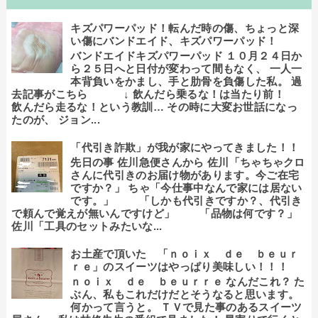
キズパワーパッド！転んだ時の傷、ちょっと深
い傷にバンドエイド、キズパワーパッド！
バンドエイドキズパワーパッド １０月２４日か
ら２５日へと日付が変わって間もなく、 一人一
本背負いをかまし、手と肋骨を負傷した私。 過
去記事がこちら ↓ 飲んだら乗るな！は当たり前！
飲んだら走るな！という教訓… その時に大変お世話になっ
たのが、 ジョン...
「代引き詐欺」が我が家にやってきました！！
先日の事 佐川急便さんから 佐川「ちゃちゃクロ
さんに代引きのお届け物があります。今ご在宅
ですか？」 ちゃ「今仕事中なんで家には居ない
です。」 「しかも代引きですか？、代引き
で頼んで覚えが無いんですけど」 「品物は何です？」
佐川「工具のセットみたいな...
お土産で頂いた 「ｎｏｉｘ ｄｅ ｂｅｕｒ
ｒｅ」のスイーツはやっぱり美味しい！！！
ｎｏｉｘ ｄｅ ｂｅｕｒｒｅ なんだこれ？ た
ぶん、私もこれだけだとそうなると思います。
何かって言うと。 ＴＶで見た事のあるスイーツ