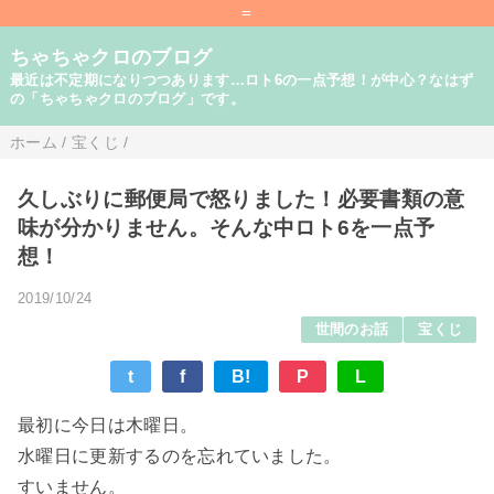
=
ちゃちゃクロのブログ
最近は不定期になりつつあります…ロト6の一点予想！が中心？なはず
の「ちゃちゃクロのブログ」です。
ホーム
/
宝くじ
/
久しぶりに郵便局で怒りました！必要書類の意
味が分かりません。そんな中ロト6を一点予
想！
2019/10/24
世間のお話
宝くじ
t
f
B!
P
L
最初に今日は木曜日。
水曜日に更新するのを忘れていました。
すいません。