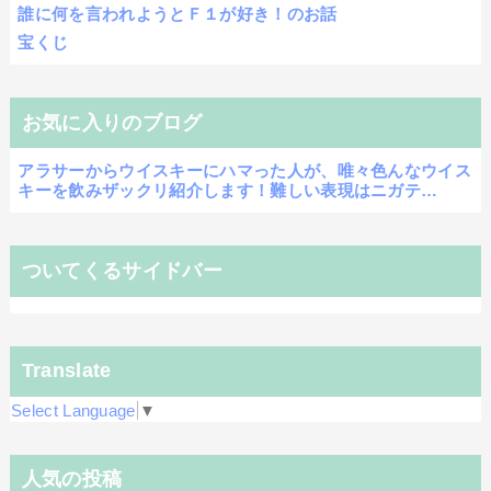
誰に何を言われようとＦ１が好き！のお話
宝くじ
お気に入りのブログ
アラサーからウイスキーにハマった人が、唯々色んなウイス
キーを飲みザックリ紹介します！難しい表現はニガテ…
ついてくるサイドバー
Translate
Select Language
▼
人気の投稿