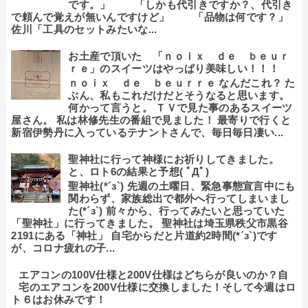
です。」 「しかも代引きですか？、代引き
で頼んで覚えが無いんですけど」 「品物は何です？」
佐川「工具のセットみたいな...
お土産で頂いた 「ｎｏｉｘ ｄｅ ｂｅｕｒ
ｒｅ」のスイーツはやっぱり美味しい！！！
ｎｏｉｘ ｄｅ ｂｅｕｒｒｅ なんだこれ？ た
ぶん、私もこれだけだとそうなると思います。
何かって言うと。 ＴＶで見た事のあるスイーツ
屋さん。 私は林修先生の番組で見ました！ 最寄りで行くと
新宿伊勢丹に入っているテナントさんで、毎日毎日凄い...
聖神社に行って神様にお祈りしてきました。
と、ロト6の結果と予想( ﾟДﾟ)
聖神社(*´з`) 先週の土曜日、緊急事態宣言中にも
関わらず、家族総出で都外へ行ってしまいまし
た(*´з`) 前々から、行ってみたいと思っていた
「聖神社」に行ってきました。 聖神社は埼玉県秩父市黒谷
2191にある「神社」 自宅からだと片道約2時間(*´з`)です
が、コロナ疲れの子...
エアコンの100V仕様と200V仕様はどちらが良いのか？自
宅のエアコンを200V仕様に交換しました！そして今週はロ
ト６はお休みです！