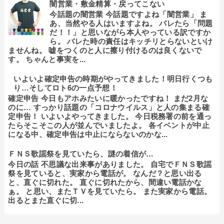
闇営業・敷金精算・戻ってこない
今話題の闇営業 今話題ですよね「闇営業」 ま
あ、当然やる人はいますよね。 バレたら「問題
だ！！」と思いながら本人やっている訳ですか
ら。 バレた時の責任はキッチリとらないといけ
ませんね。 嘘をつくのと人に擦り付けるのは良くないで
す。 ちゃんと事実を...
いよいよ確定申告の時期がやってきました！明日行くつも
り…そしてロト6の一点予想！
確定申告 今日もアホみたいに暖かったですね！ まだ2月な
のに… すっかり話題の「コロナウイルス」と人の集まる確
定申告！ いよいよやってきました。 今日税務署の前を通っ
たらそこそこの人が並んでいましたよ。 各イベントが中止
になる中、確定申告は中止にならないのかな...
ＦＮＳ歌謡祭を見ていたら、謎の着信が…
今日の話 不思議な出来事がありました。 自宅でＦＮＳ歌謡
祭を見ていると、実家から電話が。 なんだ？と思い出る
と、直ぐに切れた。 直ぐに切れたから、間違い電話かな
ぁ。 と思い、またＴＶを見ていたら。 また実家から電話。
出るとまた直ぐに切...