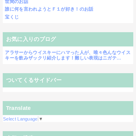
世間のお話
誰に何を言われようとＦ１が好き！のお話
宝くじ
お気に入りのブログ
アラサーからウイスキーにハマった人が、唯々色んなウイス
キーを飲みザックリ紹介します！難しい表現はニガテ…
ついてくるサイドバー
Translate
Select Language
▼