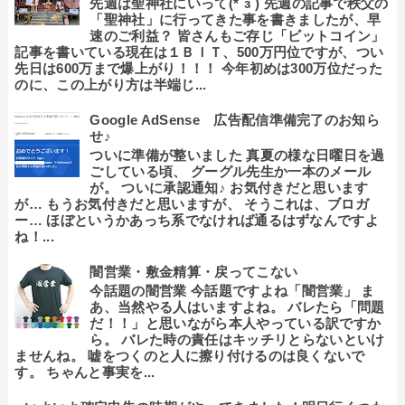
先週は聖神社にいって(*´з`) 先週の記事で秩父の
「聖神社」に行ってきた事を書きましたが、早
速のご利益？ 皆さんもご存じ「ビットコイン」
記事を書いている現在は１ＢＩＴ、500万円位ですが、つい
先日は600万まで爆上がり！！！ 今年初めは300万位だった
のに、この上がり方は半端じ...
Google AdSense 広告配信準備完了のお知ら
せ♪
ついに準備が整いました 真夏の様な日曜日を過
ごしている頃、 グーグル先生か一本のメール
が。 ついに承認通知♪ お気付きだと思います
が… もうお気付きだと思いますが、 そうこれは、ブロガ
ー… ほぼというかあっち系でなければ通るはずなんですよ
ね！...
闇営業・敷金精算・戻ってこない
今話題の闇営業 今話題ですよね「闇営業」 ま
あ、当然やる人はいますよね。 バレたら「問題
だ！！」と思いながら本人やっている訳ですか
ら。 バレた時の責任はキッチリとらないといけ
ませんね。 嘘をつくのと人に擦り付けるのは良くないで
す。 ちゃんと事実を...