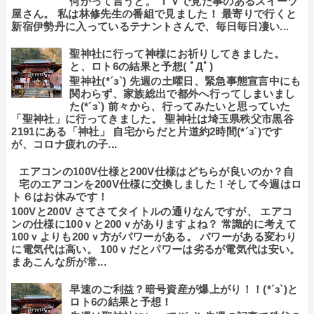
何かって言うと。 ＴＶで見た事のあるスイーツ
屋さん。 私は林修先生の番組で見ました！ 最寄りで行くと
新宿伊勢丹に入っているテナントさんで、毎日毎日凄い...
聖神社に行って神様にお祈りしてきました。
と、ロト6の結果と予想( ﾟДﾟ)
聖神社(*´з`) 先週の土曜日、緊急事態宣言中にも
関わらず、家族総出で都外へ行ってしまいまし
た(*´з`) 前々から、行ってみたいと思っていた
「聖神社」に行ってきました。 聖神社は埼玉県秩父市黒谷
2191にある「神社」 自宅からだと片道約2時間(*´з`)です
が、コロナ疲れの子...
エアコンの100V仕様と200V仕様はどちらが良いのか？自
宅のエアコンを200V仕様に交換しました！そして今週はロ
ト６はお休みです！
100Vと200V さてさてタイトルの通りなんですが、 エアコ
ンの仕様に100ｖと200ｖがありますよね？ 常識的に考えて
100ｖよりも200ｖ方がパワーがある。 パワーがある変わり
に電気代は高い。 100ｖだとパワーは劣るが電気代は安い。
まあこんな所が常...
早速のご利益？暗号資産が爆上がり！！(*´з`)と
ロト6の結果と予想！