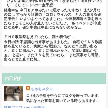
いよいよ確定申告の時期がやってきました！明日行くつも
り…そしてロト6の一点予想！
確定申告 今日もアホみたいに暖かったですね！ まだ2月な
のに… すっかり話題の「コロナウイルス」と人の集まる確
定申告！ いよいよやってきました。 今日税務署の前を通っ
たらそこそこの人が並んでいましたよ。 各イベントが中止
になる中、確定申告は中止にならないのかな...
ＦＮＳ歌謡祭を見ていたら、謎の着信が…
今日の話 不思議な出来事がありました。 自宅でＦＮＳ歌謡
祭を見ていると、実家から電話が。 なんだ？と思い出る
と、直ぐに切れた。 直ぐに切れたから、間違い電話かな
ぁ。 と思い、またＴＶを見ていたら。 また実家から電話。
出るとまた直ぐに切...
自己紹介
ちゃちゃクロ
ロト6の予想を中心にブログを綴っています。
気になった事等を書いている時もあります。
詳細プロフィールを表示