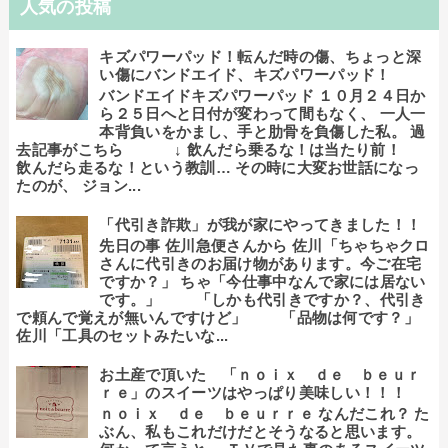
人気の投稿
キズパワーパッド！転んだ時の傷、ちょっと深
い傷にバンドエイド、キズパワーパッド！
バンドエイドキズパワーパッド １０月２４日か
ら２５日へと日付が変わって間もなく、 一人一
本背負いをかまし、手と肋骨を負傷した私。 過
去記事がこちら ↓ 飲んだら乗るな！は当たり前！
飲んだら走るな！という教訓… その時に大変お世話になっ
たのが、 ジョン...
「代引き詐欺」が我が家にやってきました！！
先日の事 佐川急便さんから 佐川「ちゃちゃクロ
さんに代引きのお届け物があります。今ご在宅
ですか？」 ちゃ「今仕事中なんで家には居ない
です。」 「しかも代引きですか？、代引き
で頼んで覚えが無いんですけど」 「品物は何です？」
佐川「工具のセットみたいな...
お土産で頂いた 「ｎｏｉｘ ｄｅ ｂｅｕｒ
ｒｅ」のスイーツはやっぱり美味しい！！！
ｎｏｉｘ ｄｅ ｂｅｕｒｒｅ なんだこれ？ た
ぶん、私もこれだけだとそうなると思います。