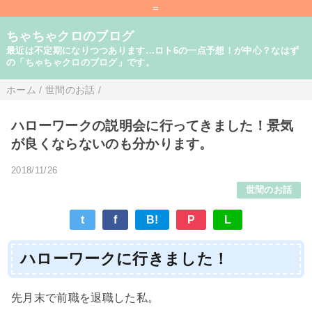
=
ちゃちゃクロのブログ
最近は不定期になりつつあります…ロト6の一点予想！が中心？なはず
の「ちゃちゃクロのブログ」です。
ホーム
/
世間のお話
/
ハローワークの説明会に行ってきました！景気
が良くならないのも分かります。
2018/11/26
世間のお話
t
f
B!
P
L
ハローワークに行きました！
先月末で前職を退職した私。