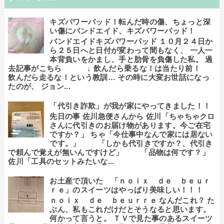
キズパワーパッド！転んだ時の傷、ちょっと深
い傷にバンドエイド、キズパワーパッド！
バンドエイドキズパワーパッド １０月２４日か
ら２５日へと日付が変わって間もなく、 一人一
本背負いをかまし、手と肋骨を負傷した私。 過
去記事がこちら ↓ 飲んだら乗るな！は当たり前！
飲んだら走るな！という教訓… その時に大変お世話になっ
たのが、 ジョン...
「代引き詐欺」が我が家にやってきました！！
先日の事 佐川急便さんから 佐川「ちゃちゃクロ
さんに代引きのお届け物があります。今ご在宅
ですか？」 ちゃ「今仕事中なんで家には居ない
です。」 「しかも代引きですか？、代引き
で頼んで覚えが無いんですけど」 「品物は何です？」
佐川「工具のセットみたいな...
お土産で頂いた 「ｎｏｉｘ ｄｅ ｂｅｕｒ
ｒｅ」のスイーツはやっぱり美味しい！！！
ｎｏｉｘ ｄｅ ｂｅｕｒｒｅ なんだこれ？ た
ぶん、私もこれだけだとそうなると思います。
何かって言うと。 ＴＶで見た事のあるスイーツ