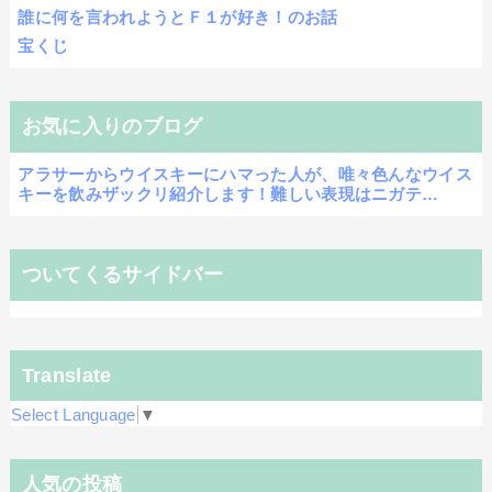
誰に何を言われようとＦ１が好き！のお話
宝くじ
お気に入りのブログ
アラサーからウイスキーにハマった人が、唯々色んなウイス
キーを飲みザックリ紹介します！難しい表現はニガテ…
ついてくるサイドバー
Translate
Select Language
▼
人気の投稿