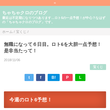
=
ちゃちゃクロのブログ
最近は不定期になりつつあります…ロト6の一点予想！が中心？なはず
の「ちゃちゃクロのブログ」です。
ホーム
/
宝くじ
/
無職になって６日目。ロト6を大胆一点予想！
是非当たって！
2018/11/06
宝くじ
t
f
B!
P
L
今週のロト6予想！