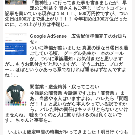
「聖神社」に行ってきた事を書きましたが、早
速のご利益？ 皆さんもご存じ「ビットコイン」
記事を書いている現在は１ＢＩＴ、500万円位ですが、つい
先日は600万まで爆上がり！！！ 今年初めは300万位だった
のに、この上がり方は半端じ...
Google AdSense 広告配信準備完了のお知ら
せ♪
ついに準備が整いました 真夏の様な日曜日を過
ごしている頃、 グーグル先生か一本のメール
が。 ついに承認通知♪ お気付きだと思います
が… もうお気付きだと思いますが、 そうこれは、ブロガ
ー… ほぼというかあっち系でなければ通るはずなんですよ
ね！...
闇営業・敷金精算・戻ってこない
今話題の闇営業 今話題ですよね「闇営業」 ま
あ、当然やる人はいますよね。 バレたら「問題
だ！！」と思いながら本人やっている訳ですか
ら。 バレた時の責任はキッチリとらないといけ
ませんね。 嘘をつくのと人に擦り付けるのは良くないで
す。 ちゃんと事実を...
いよいよ確定申告の時期がやってきました！明日行くつも