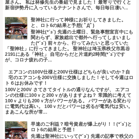
屋さん。 私は林修先生の番組で見ました！ 最寄りで行くと
新宿伊勢丹に入っているテナントさんで、毎日毎日凄い...
聖神社に行って神様にお祈りしてきました。
と、ロト6の結果と予想( ﾟДﾟ)
聖神社(*´з`) 先週の土曜日、緊急事態宣言中にも
関わらず、家族総出で都外へ行ってしまいまし
た(*´з`) 前々から、行ってみたいと思っていた
「聖神社」に行ってきました。 聖神社は埼玉県秩父市黒谷
2191にある「神社」 自宅からだと片道約2時間(*´з`)です
が、コロナ疲れの子...
エアコンの100V仕様と200V仕様はどちらが良いのか？自
宅のエアコンを200V仕様に交換しました！そして今週はロ
ト６はお休みです！
100Vと200V さてさてタイトルの通りなんですが、 エアコ
ンの仕様に100ｖと200ｖがありますよね？ 常識的に考えて
100ｖよりも200ｖ方がパワーがある。 パワーがある変わり
に電気代は高い。 100ｖだとパワーは劣るが電気代は安い。
まあこんな所が常...
早速のご利益？暗号資産が爆上がり！！(*´з`)と
ロト6の結果と予想！
先週は聖神社にいって(*´з`) 先週の記事で秩父の