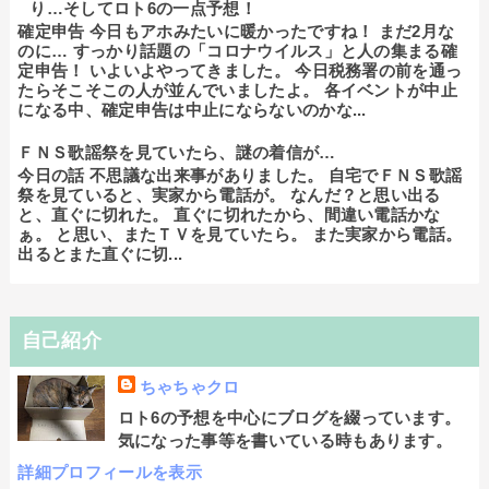
り…そしてロト6の一点予想！
確定申告 今日もアホみたいに暖かったですね！ まだ2月な
のに… すっかり話題の「コロナウイルス」と人の集まる確
定申告！ いよいよやってきました。 今日税務署の前を通っ
たらそこそこの人が並んでいましたよ。 各イベントが中止
になる中、確定申告は中止にならないのかな...
ＦＮＳ歌謡祭を見ていたら、謎の着信が…
今日の話 不思議な出来事がありました。 自宅でＦＮＳ歌謡
祭を見ていると、実家から電話が。 なんだ？と思い出る
と、直ぐに切れた。 直ぐに切れたから、間違い電話かな
ぁ。 と思い、またＴＶを見ていたら。 また実家から電話。
出るとまた直ぐに切...
自己紹介
ちゃちゃクロ
ロト6の予想を中心にブログを綴っています。
気になった事等を書いている時もあります。
詳細プロフィールを表示