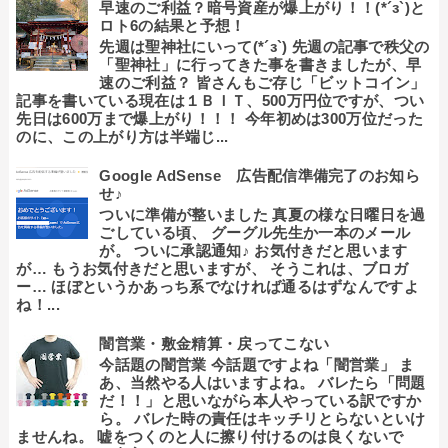
早速のご利益？暗号資産が爆上がり！！(*´з`)と
ロト6の結果と予想！
先週は聖神社にいって(*´з`) 先週の記事で秩父の
「聖神社」に行ってきた事を書きましたが、早
速のご利益？ 皆さんもご存じ「ビットコイン」
記事を書いている現在は１ＢＩＴ、500万円位ですが、つい
先日は600万まで爆上がり！！！ 今年初めは300万位だった
のに、この上がり方は半端じ...
Google AdSense 広告配信準備完了のお知ら
せ♪
ついに準備が整いました 真夏の様な日曜日を過
ごしている頃、 グーグル先生か一本のメール
が。 ついに承認通知♪ お気付きだと思います
が… もうお気付きだと思いますが、 そうこれは、ブロガ
ー… ほぼというかあっち系でなければ通るはずなんですよ
ね！...
闇営業・敷金精算・戻ってこない
今話題の闇営業 今話題ですよね「闇営業」 ま
あ、当然やる人はいますよね。 バレたら「問題
だ！！」と思いながら本人やっている訳ですか
ら。 バレた時の責任はキッチリとらないといけ
ませんね。 嘘をつくのと人に擦り付けるのは良くないで