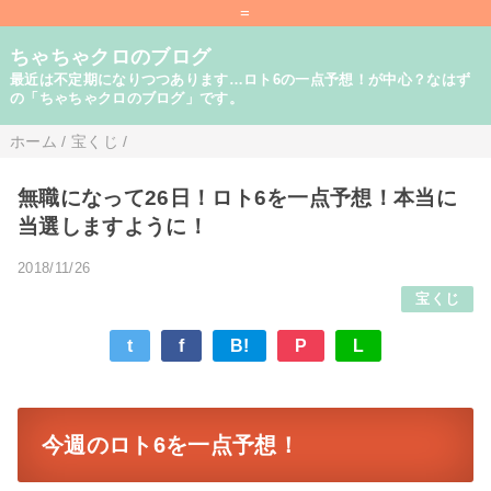
=
ちゃちゃクロのブログ
最近は不定期になりつつあります…ロト6の一点予想！が中心？なはず
の「ちゃちゃクロのブログ」です。
ホーム
/
宝くじ
/
無職になって26日！ロト6を一点予想！本当に
当選しますように！
2018/11/26
宝くじ
t
f
B!
P
L
今週のロト6を一点予想！