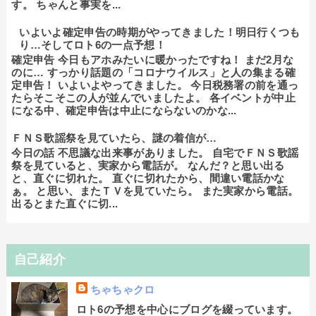
す。 ちゃんと事実を...
いよいよ確定申告の時期がやってきました！明日行くつも
り…そしてロト6の一点予想！
確定申告 今日もアホみたいに暖かったですね！ まだ2月な
のに… すっかり話題の「コロナウイルス」と人の集まる確
定申告！ いよいよやってきました。 今日税務署の前を通っ
たらそこそこの人が並んでいましたよ。 各イベントが中止
になる中、確定申告は中止にならないのかな...
ＦＮＳ歌謡祭を見ていたら、謎の着信が…
今日の話 不思議な出来事がありました。 自宅でＦＮＳ歌謡
祭を見ていると、実家から電話が。 なんだ？と思い出る
と、直ぐに切れた。 直ぐに切れたから、間違い電話かな
ぁ。 と思い、またＴＶを見ていたら。 また実家から電話。
出るとまた直ぐに切...
自己紹介
ちゃちゃクロ
ロト6の予想を中心にブログを綴っています。