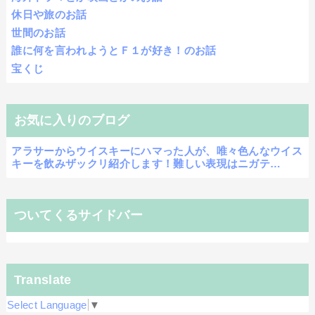
休日や旅のお話
世間のお話
誰に何を言われようとＦ１が好き！のお話
宝くじ
お気に入りのブログ
アラサーからウイスキーにハマった人が、唯々色んなウイス
キーを飲みザックリ紹介します！難しい表現はニガテ…
ついてくるサイドバー
Translate
Select Language
▼