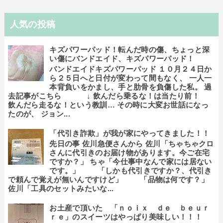
人気の投稿
キズパワーパッド！転んだ時の傷、ちょっと深
い傷にバンドエイド、キズパワーパッド！
バンドエイドキズパワーパッド １０月２４日か
ら２５日へと日付が変わって間もなく、 一人一
本背負いをかまし、手と肋骨を負傷した私。 過
去記事がこちら ↓ 飲んだら乗るな！は当たり前！
飲んだら走るな！という教訓… その時に大変お世話になっ
たのが、 ジョン...
「代引き詐欺」が我が家にやってきました！！
先日の事 佐川急便さんから 佐川「ちゃちゃクロ
さんに代引きのお届け物があります。今ご在宅
ですか？」 ちゃ「今仕事中なんで家には居ない
です。」 「しかも代引きですか？、代引き
で頼んで覚えが無いんですけど」 「品物は何です？」
佐川「工具のセットみたいな...
お土産で頂いた 「ｎｏｉｘ ｄｅ ｂｅｕｒ
ｒｅ」のスイーツはやっぱり美味しい！！！