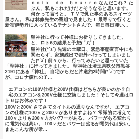
ｎｏｉｘ ｄｅ ｂｅｕｒｒｅ なんだこれ？ た
ぶん、私もこれだけだとそうなると思います。
何かって言うと。 ＴＶで見た事のあるスイーツ
屋さん。 私は林修先生の番組で見ました！ 最寄りで行くと
新宿伊勢丹に入っているテナントさんで、毎日毎日凄い...
聖神社に行って神様にお祈りしてきました。
と、ロト6の結果と予想( ﾟДﾟ)
聖神社(*´з`) 先週の土曜日、緊急事態宣言中にも
関わらず、家族総出で都外へ行ってしまいまし
た(*´з`) 前々から、行ってみたいと思っていた
「聖神社」に行ってきました。 聖神社は埼玉県秩父市黒谷
2191にある「神社」 自宅からだと片道約2時間(*´з`)です
が、コロナ疲れの子...
エアコンの100V仕様と200V仕様はどちらが良いのか？自
宅のエアコンを200V仕様に交換しました！そして今週はロ
ト６はお休みです！
100Vと200V さてさてタイトルの通りなんですが、 エアコ
ンの仕様に100ｖと200ｖがありますよね？ 常識的に考えて
100ｖよりも200ｖ方がパワーがある。 パワーがある変わり
に電気代は高い。 100ｖだとパワーは劣るが電気代は安い。
まあこんな所が常...